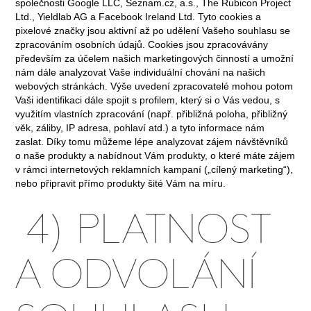
společnosti Google LLC, Seznam.cz, a.s., The Rubicon Project
Ltd., Yieldlab AG a Facebook Ireland Ltd. Tyto cookies a
pixelové značky jsou aktivní až po udělení Vašeho souhlasu se
zpracováním osobních údajů. Cookies jsou zpracovávány
především za účelem našich marketingových činností a umožní
nám dále analyzovat Vaše individuální chování na našich
webových stránkách. Výše uvedení zpracovatelé mohou potom
Vaši identifikaci dále spojit s profilem, který si o Vás vedou, s
využitím vlastních zpracování (např. přibližná poloha, přibližný
věk, záliby, IP adresa, pohlaví atd.) a tyto informace nám
zaslat. Díky tomu můžeme lépe analyzovat zájem návštěvníků
o naše produkty a nabídnout Vám produkty, o které máte zájem
v rámci internetových reklamních kampaní („cílený marketing“),
nebo připravit přímo produkty šité Vám na míru.
4) PLATNOST
A ODVOLÁNÍ