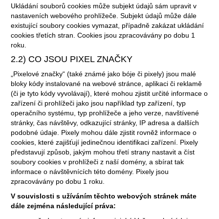
Ukládání souborů cookies může subjekt údajů sám upravit v
nastaveních webového prohlížeče. Subjekt údajů může dále
existující soubory cookies vymazat, případně zakázat ukládání
cookies třetích stran. Cookies jsou zpracovávány po dobu 1
roku.
2.2) CO JSOU PIXEL ZNAČKY
„Pixelové značky“ (také známé jako bóje či pixely) jsou malé
bloky kódy instalované na webové stránce, aplikaci či reklamě
(či je tyto kódy vyvolávají), které mohou zjistit určité informace o
zařízení či prohlížeči jako jsou například typ zařízení, typ
operačního systému, typ prohlížeče a jeho verze, navštívené
stránky, čas návštěvy, odkazující stránky, IP adresa a dalších
podobné údaje. Pixely mohou dále zjistit rovněž informace o
cookies, které zajišťují jedinečnou identifikaci zařízení. Pixely
představují způsob, jakým mohou třetí strany nastavit a číst
soubory cookies v prohlížeči z naší domény, a sbírat tak
informace o návštěvnících této domény. Pixely jsou
zpracovávány po dobu 1 roku.
V souvislosti s užíváním těchto webových stránek máte
dále zejména následující práva: