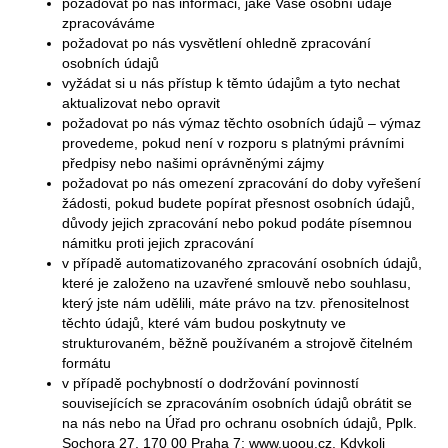
požadovat po nás informaci, jaké Vaše osobní údaje
zpracováváme
požadovat po nás vysvětlení ohledně zpracování
osobních údajů
vyžádat si u nás přístup k těmto údajům a tyto nechat
aktualizovat nebo opravit
požadovat po nás výmaz těchto osobních údajů – výmaz
provedeme, pokud není v rozporu s platnými právními
předpisy nebo našimi oprávněnými zájmy
požadovat po nás omezení zpracování do doby vyřešení
žádosti, pokud budete popírat přesnost osobních údajů,
důvody jejich zpracování nebo pokud podáte písemnou
námitku proti jejich zpracování
v případě automatizovaného zpracování osobních údajů,
které je založeno na uzavřené smlouvě nebo souhlasu,
který jste nám udělili, máte právo na tzv. přenositelnost
těchto údajů, které vám budou poskytnuty ve
strukturovaném, běžně používaném a strojově čitelném
formátu
v případě pochybností o dodržování povinností
souvisejících se zpracováním osobních údajů obrátit se
na nás nebo na Úřad pro ochranu osobních údajů, Pplk.
Sochora 27, 170 00 Praha 7; www.uoou.cz. Kdykoli