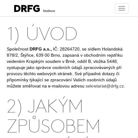
Toggle
navigati
1) ÚVOD
Společnost
DRFG a.s.,
IČ: 28264720, se sídlem Holandská
878/2, Štýřice, 639 00 Brno, zapsaná v obchodním rejstříku
vedeném Krajským soudem v Brně, oddíl B, vložka 5448,
vystupuje jako správce osobních údajů zpracovávaných při
provozu těchto webových stránek. Své případné dotazy či
připomínky týkající se zpracování Vašich osobních údajů
můžete směřovat na e-mailovou adresu
sekretariat@drfg.cz
.
2) JAKÝM
ZPŮSOBEM