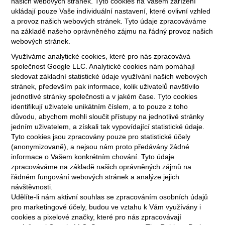
našich webových stránek. Tyto cookies na Vašem zařízení
ukládají pouze Vaše individuální nastavení, které ovlivní vzhled
a provoz našich webových stránek. Tyto údaje zpracováváme
na základě našeho oprávněného zájmu na řádný provoz našich
webových stránek.
Využíváme analytické cookies, které pro nás zpracovává
společnost Google LLC. Analytické cookies nám pomáhají
sledovat základní statistické údaje využívání našich webových
stránek, především pak informace, kolik uživatelů navštívilo
jednotlivé stránky společnosti a v jakém čase. Tyto cookies
identifikují uživatele unikátním číslem, a to pouze z toho
důvodu, abychom mohli sloučit přístupy na jednotlivé stránky
jedním uživatelem, a získali tak vypovídající statistické údaje.
Tyto cookies jsou zpracovány pouze pro statistické účely
(anonymizovaně), a nejsou nám proto předávány žádné
informace o Vašem konkrétním chování. Tyto údaje
zpracováváme na základě našich oprávněných zájmů na
řádném fungování webových stránek a analýze jejich
návštěvnosti.
Udělíte-li nám aktivní souhlas se zpracováním osobních údajů
pro marketingové účely, budou ve vztahu k Vám využívány i
cookies a pixelové značky, které pro nás zpracovávají